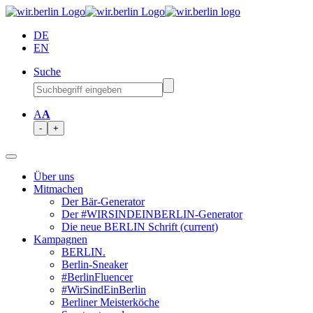
DE
EN
Suche
A
A
-
+
Über uns
Mitmachen
Der Bär-Generator
Der #WIRSINDEINBERLIN-Generator
Die neue BERLIN Schrift
(current)
Kampagnen
BERLIN.
Berlin-Sneaker
#BerlinFluencer
#WirSindEinBerlin
Berliner Meisterköche