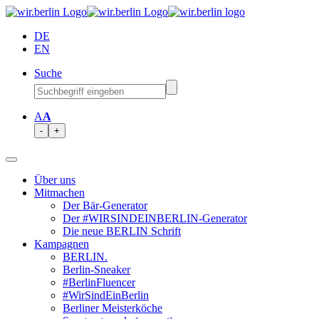
DE
EN
Suche
A
A
-
+
Über uns
Mitmachen
Der Bär-Generator
Der #WIRSINDEINBERLIN-Generator
Die neue BERLIN Schrift
Kampagnen
BERLIN.
Berlin-Sneaker
#BerlinFluencer
#WirSindEinBerlin
Berliner Meisterköche