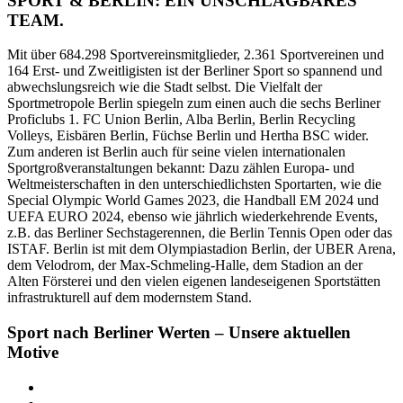
SPORT & BERLIN: EIN UNSCHLAG­BARES
TEAM.
Mit über 684.298 Sportvereinsmitglieder, 2.361 Sportvereinen und
164 Erst- und Zweitligisten ist der Berliner Sport so spannend und
abwechslungsreich wie die Stadt selbst. Die Vielfalt der
Sportmetropole Berlin spiegeln zum einen auch die sechs Berliner
Proficlubs 1. FC Union Berlin, Alba Berlin, Berlin Recycling
Volleys, Eisbären Berlin, Füchse Berlin und Hertha BSC wider.
Zum anderen ist Berlin auch für seine vielen internationalen
Sportgroßveranstaltungen bekannt: Dazu zählen Europa- und
Weltmeisterschaften in den unterschiedlichsten Sportarten, wie die
Special Olympic World Games 2023, die Handball EM 2024 und
UEFA EURO 2024, ebenso wie jährlich wiederkehrende Events,
z.B. das Berliner Sechstagerennen, die Berlin Tennis Open oder das
ISTAF. Berlin ist mit dem Olympiastadion Berlin, der UBER Arena,
dem Velodrom, der Max-Schmeling-Halle, dem Stadion an der
Alten Försterei und den vielen eigenen landeseigenen Sportstätten
infrastrukturell auf dem modernstem Stand.
Sport nach Berliner Werten – Unsere aktuellen
Motive