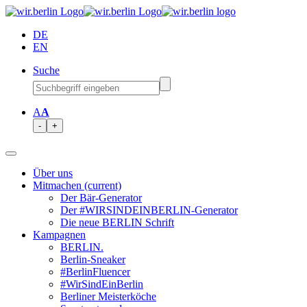
DE
EN
Suche
A
A
-
+
Über uns
Mitmachen
(current)
Der Bär-Generator
Der #WIRSINDEINBERLIN-Generator
Die neue BERLIN Schrift
Kampagnen
BERLIN.
Berlin-Sneaker
#BerlinFluencer
#WirSindEinBerlin
Berliner Meisterköche