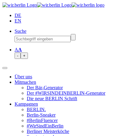
DE
EN
Suche
A
A
-
+
Über uns
Mitmachen
Der Bär-Generator
Der #WIRSINDEINBERLIN-Generator
Die neue BERLIN Schrift
Kampagnen
BERLIN.
Berlin-Sneaker
#BerlinFluencer
#WirSindEinBerlin
Berliner Meisterköche