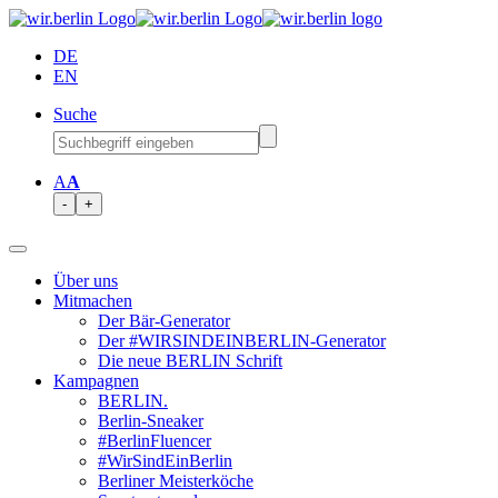
DE
EN
Suche
A
A
-
+
Über uns
Mitmachen
Der Bär-Generator
Der #WIRSINDEINBERLIN-Generator
Die neue BERLIN Schrift
Kampagnen
BERLIN.
Berlin-Sneaker
#BerlinFluencer
#WirSindEinBerlin
Berliner Meisterköche