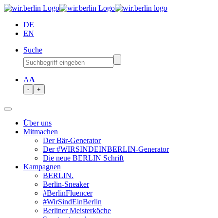
DE
EN
Suche
A
A
-
+
Über uns
Mitmachen
Der Bär-Generator
Der #WIRSINDEINBERLIN-Generator
Die neue BERLIN Schrift
Kampagnen
BERLIN.
Berlin-Sneaker
#BerlinFluencer
#WirSindEinBerlin
Berliner Meisterköche