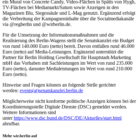
ein Mural von Concrete Candy, Video-Flächen in Spätis von Hygh,
TV-Flächen bei Mediamarkt/Saturn sowie Anzeigen in den
Magazinen Blu, Siegessäule und L-Mag genutzt. Ergänzend erfolgt
die Verbreitung der Kampagneninhalte über die Socialmediakanäle
via @regberlin und @wirberlin.de.
Für die Umsetzung der Informationsmaßnahmen und die
Realisierung des Berlin-Wagens stellt die Senatskanzlei ein Budget
von rund 140.000 Euro (netto) bereit. Davon entfallen rund 46.000
Euro (netto) auf Media-Leistungen. Ergänzend unterstützt die
Partner für Berlin Holding Gesellschaft für Hauptstadt-Marketing
mbH das Vorhaben mit Sachleistungen im Wert von rund 235.000
Euro (netto), darunter Medialeistungen im Wert von rund 210.000
Euro (netto).
Hinweise und Fragen können an folgende Stelle gerichtet
werden:
events(at)senatskanzlei.berlin.de
Möglicherweise nicht konforme politische Anzeigen können bei der
Koordinierungsstelle Digitale Dienste (DSC) gemeldet werden.
Weitere Informationen sind
unter
https://www.dsc.bund.de/DSC/DE/Aktuelles/start.html
abrufbar.
Mehr wir.berlin auf