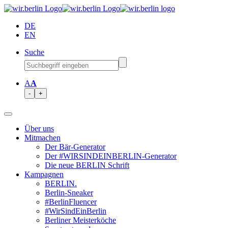
DE
EN
Suche
A
A
-
+
Über uns
Mitmachen
Der Bär-Generator
Der #WIRSINDEINBERLIN-Generator
Die neue BERLIN Schrift
Kampagnen
BERLIN.
Berlin-Sneaker
#BerlinFluencer
#WirSindEinBerlin
Berliner Meisterköche