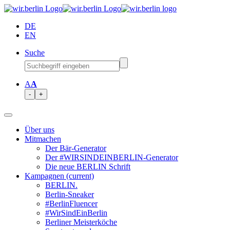
DE
EN
Suche
A
A
-
+
Über uns
Mitmachen
Der Bär-Generator
Der #WIRSINDEINBERLIN-Generator
Die neue BERLIN Schrift
Kampagnen
(current)
BERLIN.
Berlin-Sneaker
#BerlinFluencer
#WirSindEinBerlin
Berliner Meisterköche